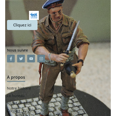
Cliquez ici
Nous suivre
A propos
Notre histoire
Le bureau
Afcfef on tour
Contact